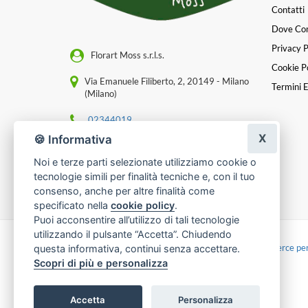
Contatti
Dove Co
Privacy P
Florart Moss s.r.l.s.
Cookie Po
Via Emanuele Filiberto, 2, 20149 - Milano
Termini E
(Milano)
02344019
X
🍪 Informativa
[email protected]
Noi e terze parti selezionate utilizziamo cookie o
P. IVA 12635130961
tecnologie simili per finalità tecniche e, con il tuo
consenso, anche per altre finalità come
specificato nella
cookie policy
.
Puoi acconsentire all’utilizzo di tali tecnologie
utilizzando il pulsante “Accetta”. Chiudendo
Made with
by
Infoser.it
-
Realizzazione Siti ecommerce per
questa informativa, continui senza accettare.
Scopri di più e personalizza
Accetta
Personalizza