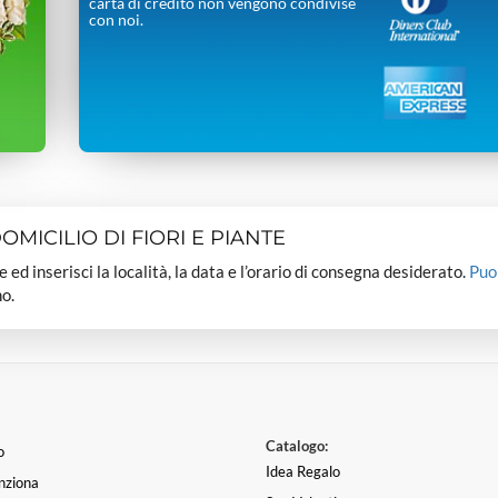
carta di credito non vengono condivise
con noi.
MICILIO DI FIORI E PIANTE
dee ed inserisci la località, la data e l’orario di consegna desiderato.
Puo
o.
Catalogo:
o
Idea Regalo
nziona