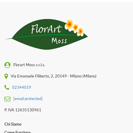
Florart Moss s.r.l.s.
Via Emanuele Filiberto, 2, 20149 - Milano (Milano)
02344019
[email protected]
P. IVA 12635130961
Chi Siamo
Come Funziona