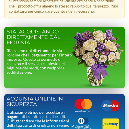
si intendono sempre accettate dal cliente ordinante a condizione
che il prodotto offra almeno lo stesso rapporto qualità/prezzo. Puoi
contattarci per concordare quanto ritieni necessario.
STAI ACQUISTANDO
DIRETTAMENTE DAL
FIORISTA
Riceviamo noi direttamente sia
l’ordine che il pagamento per l’intero
importo. Questo ci permette di
realizzare il servizio richiesto nel
migliore dei modi, con reciproca
soddisfazione.
ACQUISTA ONLINE IN
SICUREZZA
Utilizziamo Stripe per accettare i
pagamenti tramite carta di credito.
CiÃ² garantisce che le informazioni
della tua carta di credito non vengono